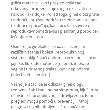
grlića materice, kao i pregled dojki radi
otkrivanja promena koje mogu ukazivati na
rizik od raka dojke. Pored toga, ginekolozi prate
trudnoću, pružaju podršku trudnicama tokom
trudnoće i porođaja, kao i pružaju savete o
reproduktivnom zdravlju i planiranju porodice i
lečenju steriliteta.
Osim toga, ginekolozi se bave i lečenjem
različitih stanja i bolesti reproduktivnog
sistema, uključujući endometriozu, policistične
jajnike, fibroide materice (miomi), infekcije
vagine i urinarnog trakta, kao i neplodnost
(infertilitet i sterilitet).
Važno je istaći da je odlazak ginekologu
redovno, čak i kada nema simptoma, ključan za
očuvanje reproduktivnog zdravlja žena. Rani
pregledi mogu pomoći u prevenciji i ranoj
dijagnozi raznih oboljenja, što značajno