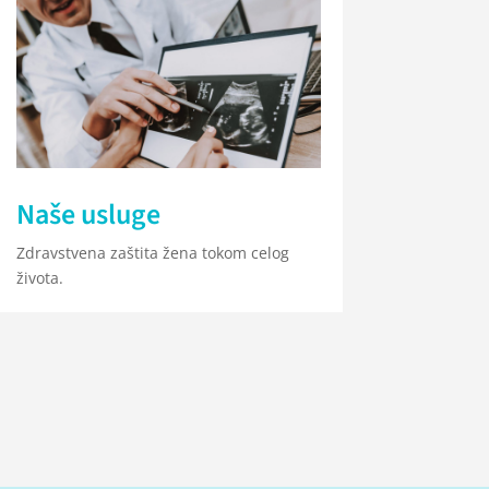
Naše usluge
Zdravstvena zaštita žena tokom celog
života.