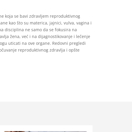
ne koja se bavi zdravljem reproduktivnog
ne kao što su materica, jajnici, vulva, vagina i
ka disciplina ne samo da se fokusira na
lja žena, već i na dijagnostikovanje i lečenje
mogu uticati na ove organe. Redovni pregledi
 očuvanje reproduktivnog zdravlja i opšte