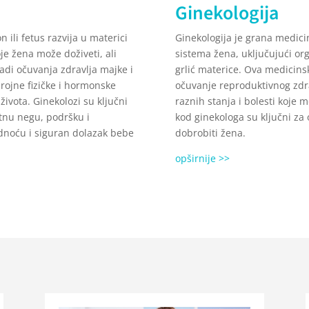
Ginekologija
ili fetus razvija u materici
Ginekologija je grana medici
je žena može doživeti, ali
sistema žena, uključujući orga
adi očuvanja zdravlja majke i
grlić materice. Ova medicins
rojne fizičke i hormonske
očuvanje reproduktivnog zdrav
ivota. Ginekolozi su ključni
raznih stanja i bolesti koje 
tnu negu, podršku i
kod ginekologa su ključni za
udnoću i siguran dolazak bebe
dobrobiti žena.
opširnije >>