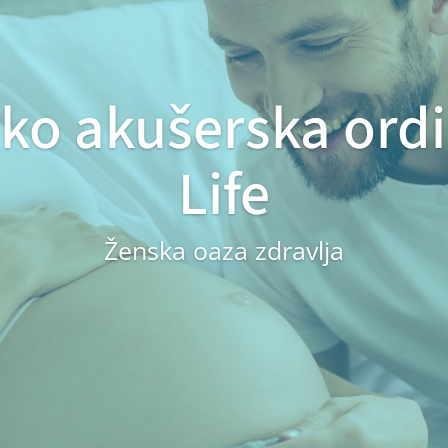
ko akušerska ordi
Life
Ženska oaza zdravlja