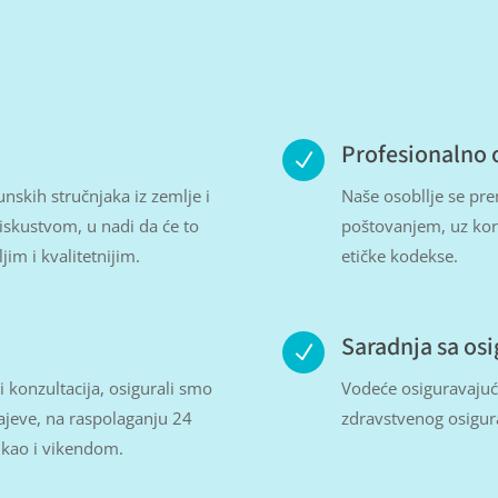
Profesionalno 
N
skih stručnjaka iz zemlje i
Naše osobllje se pr
iskustvom, u nadi da će to
poštovanjem, uz kor
im i kvalitetnijim.
etičke kodekse.
Saradnja sa os
N
i konzultacija, osigurali smo
Vodeće osiguravajuć
čajeve, na raspolaganju 24
zdravstvenog osigura
 kao i vikendom.