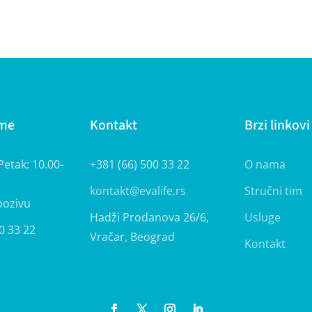
eme
Kontakt
Brzi linkovi
etak: 10.00-
+381 (66) 500 33 22
O nama
kontakt@evalife.rs
Stručni tim
pozivu
Hadži Prodanova 26/6,
Usluge
0 33 22
Vračar, Beograd
Kontakt