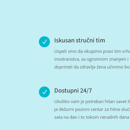
Iskusan stručni tim
N
Uspeli smo da okupimo pravi tim vrhun
inostranstva, sa ogromnim znanjem i 
doprineti da zdravlje žena učinimo bolj
Dostupni 24/7
N
Ukoliko vam je potreban hitan savet il
je dežurni pozivni centar za hitne slu
sata na dan i to tokom neradnih dana