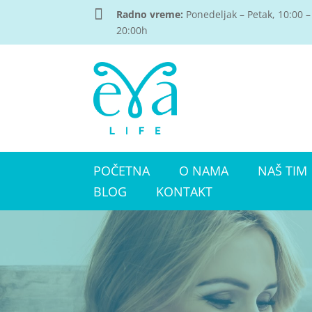

Radno vreme:
Ponedeljak – Petak, 10:00 –
20:00h
POČETNA
O NAMA
NAŠ TIM
BLOG
KONTAKT