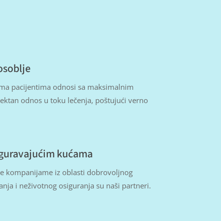
osoblje
ema pacijentima odnosi sa maksimalnim
ektan odnos u toku lečenja, poštujući verno
iguravajućim kućama
e kompanijame iz oblasti dobrovoljnog
nja i neživotnog osiguranja su naši partneri.