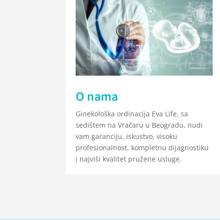
O nama
Ginekološka ordinacija Eva Life, sa
sedištem na Vračaru u Beogradu, nudi
vam garanciju, iskustvo, visoku
profesionalnost, kompletnu dijagnostiku
i najviši kvalitet pružene usluge.