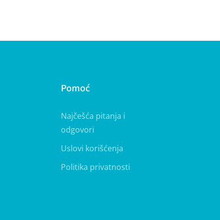
Pomoć
Najčešća pitanja i
odgovori
Uslovi korišćenja
Politika privatnosti