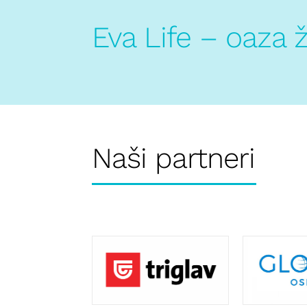
Eva Life – oaza 
Naši partneri