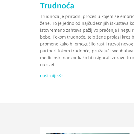
Trudnoća
Trudnoća je prirodni proces u kojem se embrion 
žene. To je jedno od najčudesnijih iskustava ko
istovremeno zahteva pažljivo praćenje i negu r
bebe. Tokom trudnoće, telo žene prolazi kroz b
promene kako bi omogućilo rast i razvoj novog ž
partneri tokom trudnoće, pružajući sveobuhva
medicinski nadzor kako bi osigurali zdravu tr
na svet.
opširnije>>