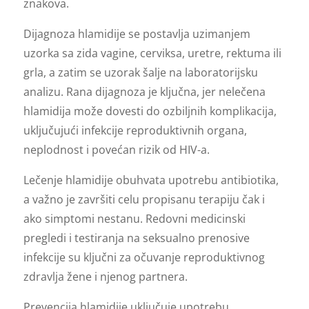
znakova.
Dijagnoza hlamidije se postavlja uzimanjem
uzorka sa zida vagine, cerviksa, uretre, rektuma ili
grla, a zatim se uzorak šalje na laboratorijsku
analizu. Rana dijagnoza je ključna, jer nelečena
hlamidija može dovesti do ozbiljnih komplikacija,
uključujući infekcije reproduktivnih organa,
neplodnost i povećan rizik od HIV-a.
Lečenje hlamidije obuhvata upotrebu antibiotika,
a važno je završiti celu propisanu terapiju čak i
ako simptomi nestanu. Redovni medicinski
pregledi i testiranja na seksualno prenosive
infekcije su ključni za očuvanje reproduktivnog
zdravlja žene i njenog partnera.
Prevencija hlamidije uključuje upotrebu