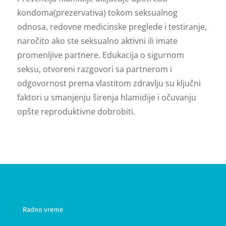
kondoma(prezervativa) tokom seksualnog
odnosa, redovne medicinske preglede i testiranje,
naročito ako ste seksualno aktivni ili imate
promenljive partnere. Edukacija o sigurnom
seksu, otvoreni razgovori sa partnerom i
odgovornost prema vlastitom zdravlju su ključni
faktori u smanjenju širenja hlamidije i očuvanju
opšte reproduktivne dobrobiti.
Radno vreme