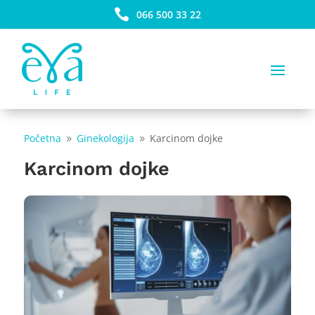

066 500 33 22
Početna
Ginekologija
Karcinom dojke
9
9
Karcinom dojke