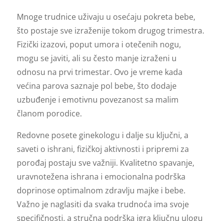
Mnoge trudnice uživaju u osećaju pokreta bebe,
što postaje sve izraženije tokom drugog trimestra.
Fizički izazovi, poput umora i otečenih nogu,
mogu se javiti, ali su često manje izraženi u
odnosu na prvi trimestar. Ovo je vreme kada
većina parova saznaje pol bebe, što dodaje
uzbuđenje i emotivnu povezanost sa malim
članom porodice.
Redovne posete ginekologu i dalje su ključni, a
saveti o ishrani, fizičkoj aktivnosti i pripremi za
porođaj postaju sve važniji. Kvalitetno spavanje,
uravnotežena ishrana i emocionalna podrška
doprinose optimalnom zdravlju majke i bebe.
Važno je naglasiti da svaka trudnoća ima svoje
specifičnosti, a stručna podrška igra ključnu ulogu