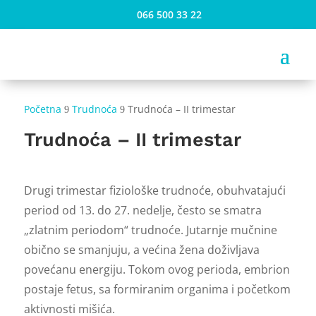
066 500 33 22
Početna
Trudnoća
Trudnoća – II trimestar
9
9
Trudnoća – II trimestar
Drugi trimestar fiziološke trudnoće, obuhvatajući
period od 13. do 27. nedelje, često se smatra
„zlatnim periodom“ trudnoće. Jutarnje mučnine
obično se smanjuju, a većina žena doživljava
povećanu energiju. Tokom ovog perioda, embrion
postaje fetus, sa formiranim organima i početkom
aktivnosti mišića.